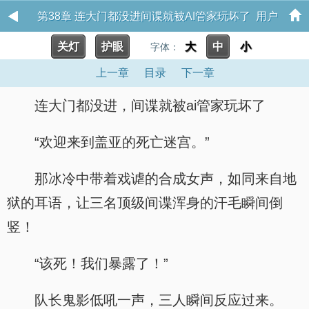
第38章 连大门都没进间谍就被AI管家玩坏了 用户
关灯
护眼
大
中
小
15056959
字体：
上一章
目录
下一章
连大门都没进，间谍就被ai管家玩坏了
“欢迎来到盖亚的死亡迷宫。”
那冰冷中带着戏谑的合成女声，如同来自地
狱的耳语，让三名顶级间谍浑身的汗毛瞬间倒
竖！
“该死！我们暴露了！”
队长鬼影低吼一声，三人瞬间反应过来。