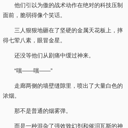
他们引以为傲的战术动作在绝对的科技压制
面前，脆弱得像个笑话。
三人狠狠地砸在了坚硬的金属天花板上，摔
得七荤八素，眼冒金星。
还没等他们从剧痛中缓过神来。
“嗤——嗤——”
走廊两侧的墙壁缝隙里，喷出了大量白色的
浓烟。
那不是普通的烟雾弹。
而是一种混杂了强效致幻剂和催泪瓦斯的神