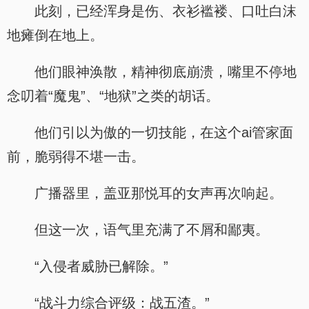
此刻，已经浑身是伤、衣衫褴褛、口吐白沫
地瘫倒在地上。
他们眼神涣散，精神彻底崩溃，嘴里不停地
念叨着“魔鬼”、“地狱”之类的胡话。
他们引以为傲的一切技能，在这个ai管家面
前，脆弱得不堪一击。
广播器里，盖亚那悦耳的女声再次响起。
但这一次，语气里充满了不屑和鄙夷。
“入侵者威胁已解除。”
“战斗力综合评级：战五渣。”