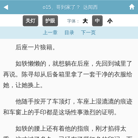
o15、哥到家了？ 达闻西
关灯
护眼
大
中
小
字体：
上一章
目录
下一页
后座一片狼籍。
如轶懒懒的，就想躺在后座，先回到城里了
再说。陈寻却从后备箱里拿了一套干净的衣服给
她，让她换上。
他随手按开了车顶灯，车座上湿漉漉的痕迹
和车窗上的手印都是这场性事激烈的证明。
如轶的腰上还有着他的指痕，刚才掐得太