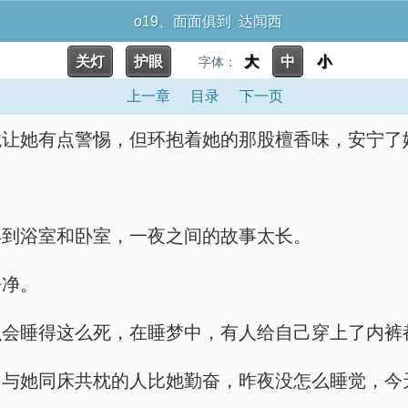
o19、面面俱到 达闻西
关灯
护眼
大
中
小
字体：
上一章
目录
下一页
境让她有点警惕，但环抱着她的那股檀香味，安宁了
再到浴室和卧室，一夜之间的故事太长。
净净。
么会睡得这么死，在睡梦中，有人给自己穿上了内裤
，与她同床共枕的人比她勤奋，昨夜没怎么睡觉，今