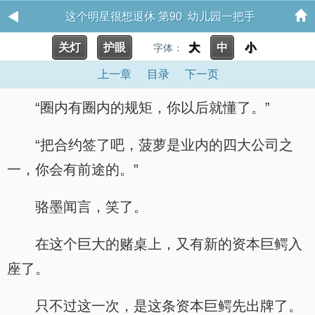
这个明星很想退休 第90 幼儿园一把手
关灯
护眼
大
中
小
字体：
上一章
目录
下一页
“圈内有圈内的规矩，你以后就懂了。”
“把合约签了吧，菠萝是业内的四大公司之
一，你会有前途的。”
骆墨闻言，笑了。
在这个巨大的赌桌上，又有新的资本巨鳄入
座了。
只不过这一次，是这条资本巨鳄先出牌了。