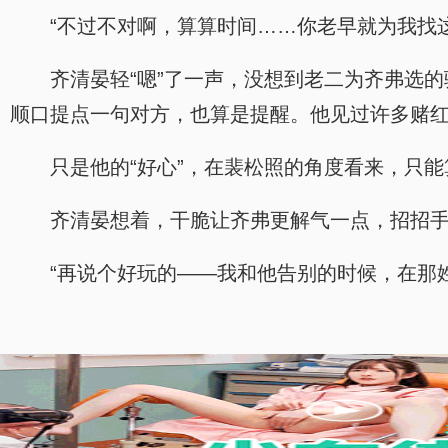
“不过不对啊，算算时间……你老早就为我找
齐清晏轻“嗯”了一声，没想到老二为齐弗选
顺口提点一句对方，也算是提醒。他见过许多赌
只是他的“好心”，在裴松照的角度看来，只
齐清晏想着，干脆让齐弗更解气一点，招招
“再说个好玩的——我和他告别的时候，在那