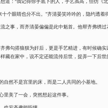
想道：“我记得你手底下的人，手艺虽高，但仿《北
来十个眼睛也分不出。”齐清晏笑吟吟的，隐约透着
入流之事，而齐清晏偏偏是此中魁首。他帮齐弗绣过
和齐弗勾搭狼狈为奸后，更是手艺精进，有时候确实
一样藏在家中，说不定还能流传后世，捉弄一下后世
说的自然不是宫里的床，而是二人共同的小基地。
弗心里美了一会，突然想起这件事。
的，也亏齐弗能听懂。