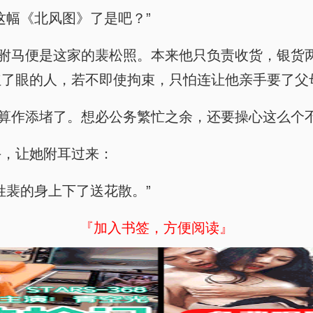
这幅《北风图》了是吧？”
的驸马便是这家的裴松照。本来他只负责收货，银货
红了眼的人，若不即使拘束，只怕连让他亲手要了父
能算作添堵了。想必公务繁忙之余，还要操心这么个
手，让她附耳过来：
姓裴的身上下了送花散。”
『加入书签，方便阅读』