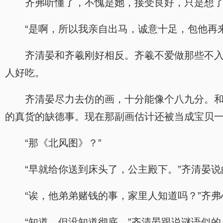
齐弗听懂了，不愧是她，接受良好，只是想了
“是啊，所以我亲自出马，诚意十足，包他再
齐清晏和齐羲刚好相反。齐羲不爱做那些不
人好吃。
齐清晏尽力去仿的画，十分能像个八九分。
的真货的缺德事。现在那副画估计还被当成宝贝
“那《北风图》？”
“早就给你送到床头了，公主殿下。”齐清晏
“诶，他弟弟赌钱的事，家里人知道吗？”齐
“知道，但没知道彻底。”齐清晏跟说谜语似