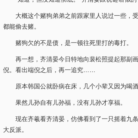
大概这个赌狗弟弟之前跟家里人说过一些，
都能偷去赌。
赌狗欠的不是债，是一顿往死里打的毒打。
再一想，齐清晏今日特地向裴松照提起那副
.
倪。看出端倪之后，再一追究……
原本韩国公就卧病在床，几个小辈又因为喝
果然儿孙自有儿孙福，没有儿孙才享福。
现在齐羲看齐清晏，仿佛看到了一只摇着九
大反派。