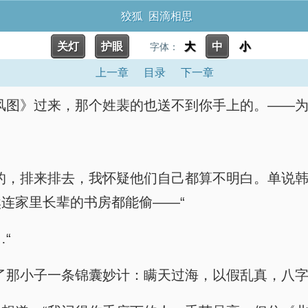
狡狐 困滴相思
关灯
护眼
大
中
小
字体：
上一章
目录
下一章
风图》过来，那个姓裴的也送不到你手上的。——为
的，排来排去，我怀疑他们自己都算不明白。单说
连家里长辈的书房都能偷——“
“
了那小子一条锦囊妙计：瞒天过海，以假乱真，八字