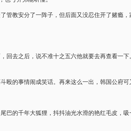
受了管教安分了一阵子，但后面又没忍住开了赌瘾，
画，回去之后，说不准十之五六他就要去再查看一下
酒斗殴的事情闹成笑话。再来这么一出，韩国公府可
条尾巴的千年大狐狸，抖抖油光水滑的艳红毛皮，吸