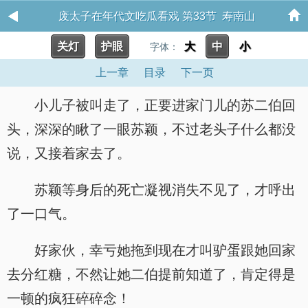
废太子在年代文吃瓜看戏 第33节 寿南山
关灯
护眼
大
中
小
字体：
上一章
目录
下一页
小儿子被叫走了，正要进家门儿的苏二伯回
头，深深的瞅了一眼苏颖，不过老头子什么都没
说，又接着家去了。
苏颖等身后的死亡凝视消失不见了，才呼出
了一口气。
好家伙，幸亏她拖到现在才叫驴蛋跟她回家
去分红糖，不然让她二伯提前知道了，肯定得是
一顿的疯狂碎碎念！