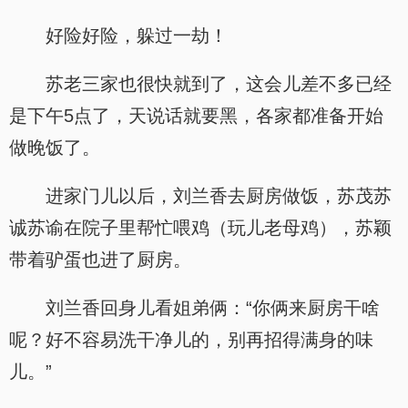
好险好险，躲过一劫！
苏老三家也很快就到了，这会儿差不多已经
是下午5点了，天说话就要黑，各家都准备开始
做晚饭了。
进家门儿以后，刘兰香去厨房做饭，苏茂苏
诚苏谕在院子里帮忙喂鸡（玩儿老母鸡），苏颖
带着驴蛋也进了厨房。
刘兰香回身儿看姐弟俩：“你俩来厨房干啥
呢？好不容易洗干净儿的，别再招得满身的味
儿。”