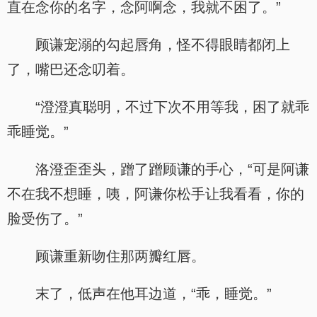
直在念你的名字，念阿啊念，我就不困了。”
顾谦宠溺的勾起唇角，怪不得眼睛都闭上
了，嘴巴还念叨着。
“澄澄真聪明，不过下次不用等我，困了就乖
乖睡觉。”
洛澄歪歪头，蹭了蹭顾谦的手心，“可是阿谦
不在我不想睡，咦，阿谦你松手让我看看，你的
脸受伤了。”
顾谦重新吻住那两瓣红唇。
末了，低声在他耳边道，“乖，睡觉。”