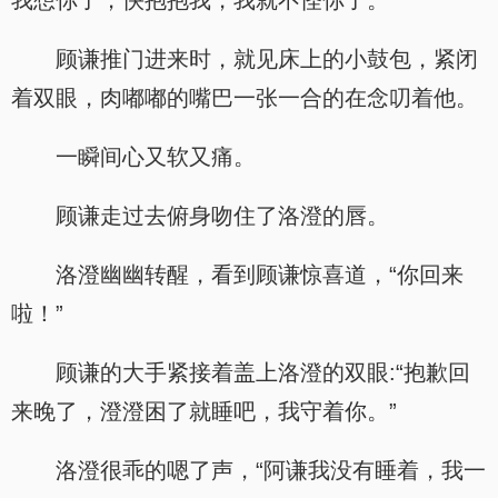
我想你了，快抱抱我，我就不怪你了。”
顾谦推门进来时，就见床上的小鼓包，紧闭
着双眼，肉嘟嘟的嘴巴一张一合的在念叨着他。
一瞬间心又软又痛。
顾谦走过去俯身吻住了洛澄的唇。
洛澄幽幽转醒，看到顾谦惊喜道，“你回来
啦！”
顾谦的大手紧接着盖上洛澄的双眼:“抱歉回
来晚了，澄澄困了就睡吧，我守着你。”
洛澄很乖的嗯了声，“阿谦我没有睡着，我一