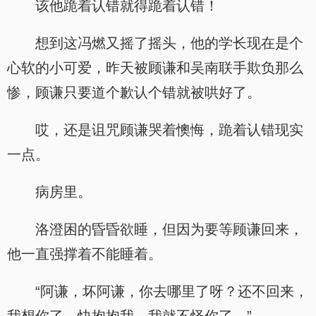
该他跪着认错就得跪着认错！
想到这冯燃又摇了摇头，他的学长现在是个
心软的小可爱，昨天被顾谦和吴南联手欺负那么
惨，顾谦只要道个歉认个错就被哄好了。
哎，还是诅咒顾谦哭着懊悔，跪着认错现实
一点。
病房里。
洛澄困的昏昏欲睡，但因为要等顾谦回来，
他一直强撑着不能睡着。
“阿谦，坏阿谦，你去哪里了呀？还不回来，