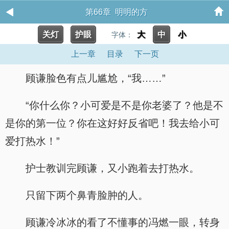
第66章 明明的方
关灯
护眼
大
中
小
字体：
上一章
目录
下一页
顾谦脸色有点儿尴尬，“我……”
“你什么你？小可爱是不是你老婆了？他是不
是你的第一位？你在这好好反省吧！我去给小可
爱打热水！”
护士教训完顾谦，又小跑着去打热水。
只留下两个鼻青脸肿的人。
顾谦冷冰冰的看了不懂事的冯燃一眼，转身