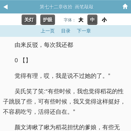
第七十二章收拾 画笔敲敲
关灯
护眼
大
中
小
字体：
上一页
目录
下一章
由来反驳，每次我还都
0 【】
觉得有理，哎，我是说不过她的了。”
吴氏笑了笑:“有些时候，我也觉得稻花的性
子跳脱了些，可有些时候，我又觉得这样挺好，
不容易吃亏，活得还自在。”
颜文涛瞅了瞅为稻花担忧的爹娘，有些无