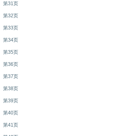
第31页
第32页
第33页
第34页
第35页
第36页
第37页
第38页
第39页
第40页
第41页