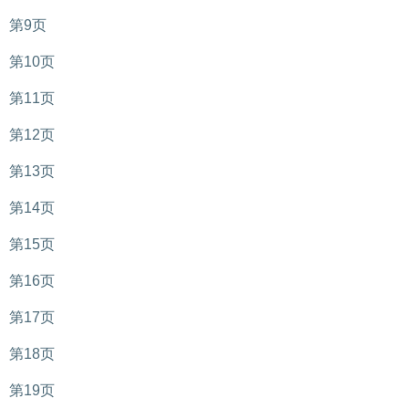
第9页
第10页
第11页
第12页
第13页
第14页
第15页
第16页
第17页
第18页
第19页