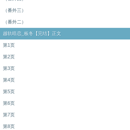
（番外三）
（番外二）
越轨暗恋_板冬【完结】正文
第1页
第2页
第3页
第4页
第5页
第6页
第7页
第8页