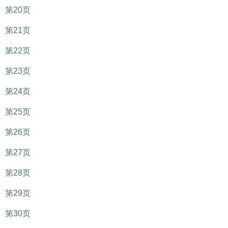
第20页
第21页
第22页
第23页
第24页
第25页
第26页
第27页
第28页
第29页
第30页