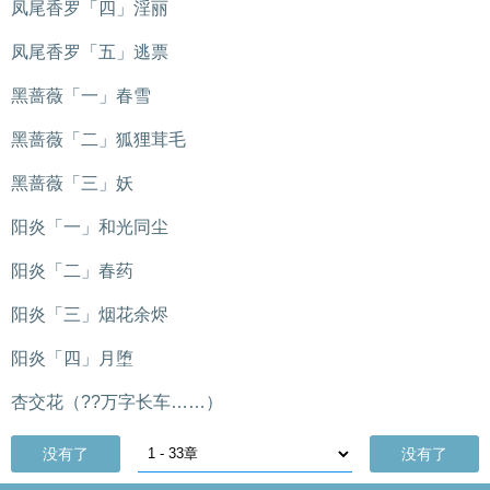
凤尾香罗「四」淫丽
凤尾香罗「五」逃票
黑蔷薇「一」春雪
黑蔷薇「二」狐狸茸毛
黑蔷薇「三」妖
阳炎「一」和光同尘
阳炎「二」春药
阳炎「三」烟花余烬
阳炎「四」月堕
杏交花（??万字长车……）
没有了
没有了