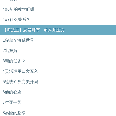
4o8新的教学叮嘱
4o7什么关系？
【海贼王】恋爱哪有一帆风顺正文
1穿越？海贼世界
2出东海
3新的任务？
4灵活运用四舍五入
5这或许算完美开局
6他的心愿
7生死一线
8索隆的愁绪