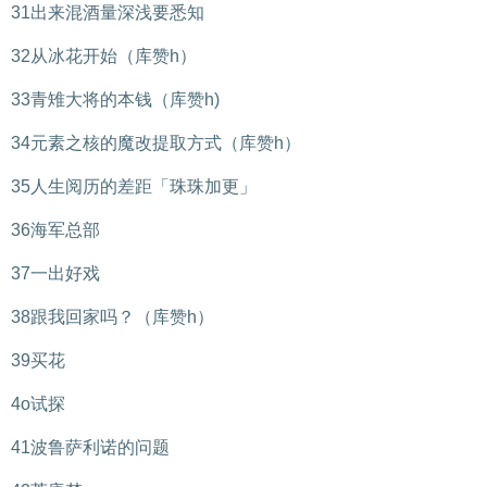
31出来混酒量深浅要悉知
32从冰花开始（库赞h）
33青雉大将的本钱（库赞h)
34元素之核的魔改提取方式（库赞h）
35人生阅历的差距「珠珠加更」
36海军总部
37一出好戏
38跟我回家吗？（库赞h）
39买花
4o试探
41波鲁萨利诺的问题