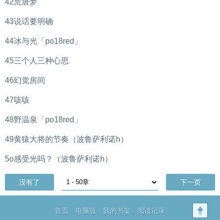
42荒唐梦
43说话要明确
44冰与光「po18red」
45三个人三种心思
46幻觉房间
47咳咳
48野温泉「po18red」
49黄猿大将的节奏（波鲁萨利诺h）
5o感受光吗？（波鲁萨利诺h）
没有了
下一页
首页
电脑版
我的书架
阅读记录