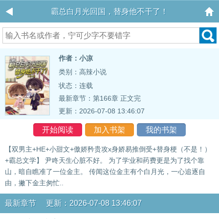
霸总白月光回国，替身他不干了！
作者：小凉
类别：高辣小说
状态：连载
最新章节：
第166章 正文完
更新：2026-07-08 13:46:07
开始阅读
加入书架
我的书架
【双男主+HE+小甜文+傲娇矜贵攻x身娇易推倒受+替身梗（不是！）
+霸总文学】 尹咚天生心脏不好。 为了学业和药费更是为了找个靠
山，暗自瞧准了一位金主。 传闻这位金主有个白月光，一心追逐自
由，撇下金主匆忙..
最新章节 更新：2026-07-08 13:46:07