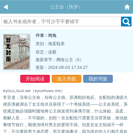
公主命（快穿）
作者：炖兔
类别：海棠耽美
状态：连载
最新章节：
网络公主（5）
更新：2024-08-03 17:24:27
开始阅读
加入书架
我的书架
èγūsんūωū.мè（eyushuwu.me）
常言道，没有公主命，却有公主病。苏漓刚好相反。女配组的满级大
佬苏漓被调去了女主组并且获得了一个考核系统——公主命系统，系
统规定她必须随时随地将公主病发挥到淋漓尽致，什么体贴、温柔、
善解人意……不可能的，别想！在女配组只需要充当背景板，推动故
事情节就行，顺便演绎对男主的爱而不得。但是在女主组就不一样
了，不仅要跟男主谈恋爱，而且要搞事业，因为现在的人们都不喜欢