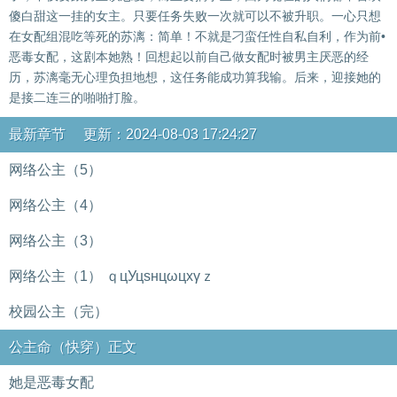
傻白甜这一挂的女主。只要任务失败一次就可以不被升职。一心只想
在女配组混吃等死的苏漓：简单！不就是刁蛮任性自私自利，作为前•
恶毒女配，这剧本她熟！回想起以前自己做女配时被男主厌恶的经
历，苏漓毫无心理负担地想，这任务能成功算我输。后来，迎接她的
是接二连三的啪啪打脸。
最新章节 更新：2024-08-03 17:24:27
网络公主（5）
网络公主（4）
网络公主（3）
网络公主（1） ｑцУцsнцωцxγｚ
校园公主（完）
公主命（快穿）正文
她是恶毒女配