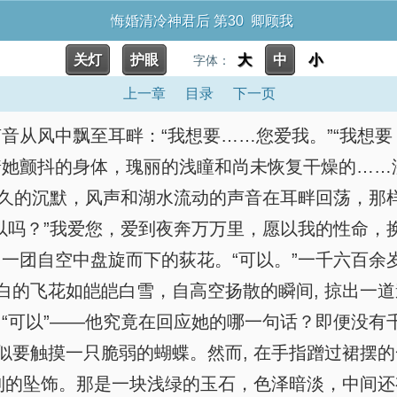
悔婚清冷神君后 第30 卿顾我
关灯
护眼
大
中
小
字体：
上一章
目录
下一页
音从风中飘至耳畔：“我想要……您爱我。”“我想要
着她颤抖的身体，瑰丽的浅瞳和尚未恢复干燥的……
良久的沉默，风声和湖水流动的声音在耳畔回荡，那
以吗？”我爱您，爱到夜奔万万里，愿以我的性命，
一团自空中盘旋而下的荻花。“可以。”一千六百余
雾白的飞花如皑皑白雪，自高空扬散的瞬间, 掠出一
“可以”——他究竟在回应她的哪一句话？即便没有
好似要触摸一只脆弱的蝴蝶。然而, 在手指蹭过裙摆
碰到的坠饰。那是一块浅绿的玉石，色泽暗淡，中间还