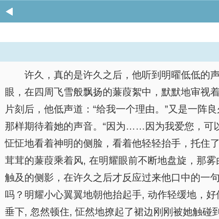
许久，真的是许久之后，他听到明曜低低的声
眼，在四周飞雪般飘扬的蒹葭絮中，默默地审视
片刻后，他低声道：“给我一个理由。”又是一阵
那样期待着她的声音。“因为……因为我爱您，可
怔怔地看着神明的侧脸，看着他轻轻抬手，托住了
茸茸的蒹葭乘着风, 在明耀眼前不断地盘旋，那
触及的侧影，在许久之后才反应过来他口中的一句
吗？明耀小心翼翼地朝他抬起手, 动作轻缓地，
垂下, 忽然顿住, 怔然地撩起了裙边刚刚被她触