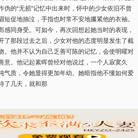
伪的“无损”记忆中出来时，怀中的少女依旧不曾
眉短促地抽泣，手指也时常不安地攥紧他的衣袖。
而感同身受。可如今，再次回想起她当时的表现，
开了那段过去之后，少女对他的态度明显发生了截
吻。他并不认为自己乏善可陈的记忆，会使明曜对
善意。他记起素晖曾经对他说过，一个人寂寞久
纯气质，令她显得更加年幼。她暗指他不懂如何爱
待了几天，就和那