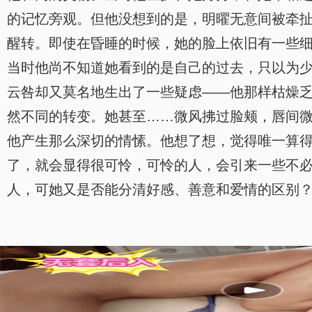
的记忆旁观。但他没想到的是，明曜无意间被牵扯
醒转。即使在昏睡的时候，她的脸上依旧有一些
当时他尚不知道她看到的是自己的过去，只以为
云咎却又莫名地生出了一些疑虑——他那样枯燥
然不同的转变。她甚至……微风拂过脸颊，唇间
他产生那么深切的情愫。他想了想，觉得唯一算
了，就会显得很可怜，可怜的人，会引来一些不
人，可她又是否能分清好感、善意和爱情的区别