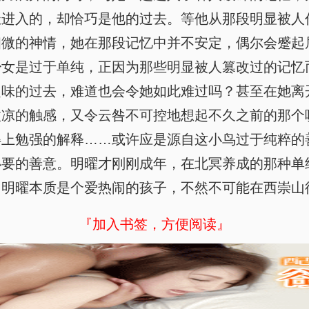
进入的，却恰巧是他的过去。等他从那段明显被人作
细微的神情，她在那段记忆中并不安定，偶尔会蹙起
少女是过于单纯，正因为那些明显被人篡改过的记忆
乏味的过去，难道也会令她如此难过吗？甚至在她离
微凉的触感，又令云咎不可控地想起不久之前的那个
得上勉强的解释……或许应是源自这小鸟过于纯粹的
必要的善意。明曜才刚刚成年，在北冥养成的那种单
？明曜本质是个爱热闹的孩子，不然不可能在西崇山
『加入书签，方便阅读』