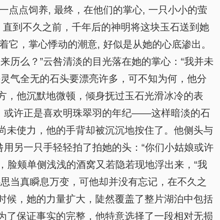
点点饲养, 最终，在他们的掌心, 一只小小的萤
。直到不久之前，千年后的神明将这块玉石送到她
着它，掌心悸动的潮意, 好似是从她的心底渗出。
来历么？”云咎清淡的目光落在她的掌心：“我并未
块灵气全无的石头要漂亮许多，可不知为何，他分
方，他沉默地微顿，倾身抚过玉石光滑冰冷的表
，或许正是喜欢明珠翠羽的年纪——这样暗淡的石
尚未使力，他的手背却被沉沉地按住了。他侧头与
咎用另一只手轻轻拍了拍她的头：“你们小姑娘或许
，脸颊单侧浅浅的酒窝又若隐若现地浮出来，“我
心思当真瞬息万变，可他却并没有忘记，在不久之
时候，她的力量扩大，陡然覆盖了整片湖泊中包括
为了保证事实的完整，他特意选择了一段相对无损