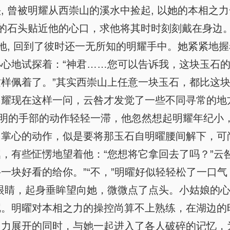
 曾被明耀从西崇山的溪水中捡起, 以她的本相之力一
生的石头贴近他的心口，求他将其时时刻刻戴在身边
地, 回到了彼时还一无所知的明耀手中。她紧紧地握
心地试探着：“神君……您可以告诉我，这块玉石的
样佩着了。”其实西崇山上任意一块玉石，都比这
明耀现在这样一问，云咎才发觉了一些不同寻常的地
神明的手部的动作轻轻一滞，他忽然想起明耀年纪小
了掌心的动作，似是要将那玉石自明曜腰间解下，可
，有些怔愣地望着他：“您想将它拿回去了吗？”云
一块好看的给你。”“不，”明曜好似轻轻松了一口气
眼睛，起身垂眸望向她，微微点了点头。小姑娘的
呢。明曜对本相之力的操控尚算不上熟练，在湖边的
之力展开的同时，与她一起进入了各人破碎的记忆，