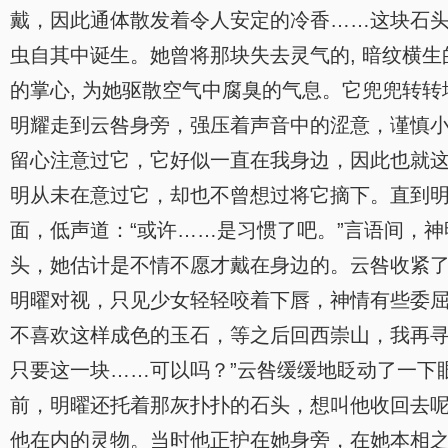
戴，因此通体散发着令人安定的冷香……这块石头,
虫自其中诞生。她曾将那块失去灵气的, 暗纹横
的掌心, 为她驱散空气中腐臭的气息。它兜兜转转
明耀走到云咎身旁，强压着声音中的涩意，谨慎小
留心注意过它，它好似一直在我身边，因此也就这
明从未在意过它，却也不曾想过将它摘下。直到
面，低声道：“或许……是习惯了吧。”言语间，
头，她估计是不情不愿才戴在身边的。云咎收紧
明曜对视，只见少女轻轻咬着下唇，神情有些委屈
不喜欢这样成色的玉石，等之后回西崇山，我再寻
只要这一块……可以吗？”云咎缓缓地眨动了一下
前，明曜还托着那灰扑扑的石头，想叫他收回去
他在内的灵物。当时他正护在她身旁，在她本相