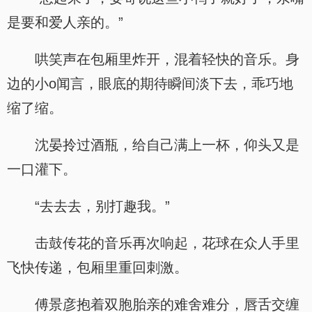
是要和爱人亲的。”
哄笑声在包厢里炸开，混着轻快的音乐。身
边的小o闻言，眼底的期待瞬间淡下去，乖巧地
缩了缩。
沈晏拎过酒瓶，给自己满上一杯，仰头又是
一口灌下。
“去去去，别打趣我。”
击鼓传花的音乐再次响起，花球在众人手里
飞快传递，包厢里重回刺激。
傅景彦抱着双胞胎亲的难舍难分，唇舌交缠