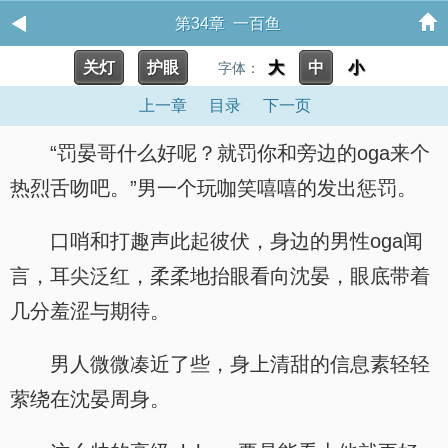
第34章 一百鱼
关灯
护眼
大
中
小
字体：
上一章
目录
下一页
“罚晏哥什么好呢？就罚你和旁边的oga来个
热烈舌吻吧。”男一个玩咖笑嘻嘻的发出惩罚。
口哨和打趣声此起彼伏，身边的男性oga闻
言，耳尖泛红，柔柔地抬眼看向沈晏，眼底带着
几分羞涩与期待。
男人微微凑近了些，身上清甜的信息素轻轻
萦绕在沈晏周身。