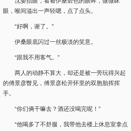
沈晏抬眼，看着伊桑碧色的眼眸，微微眯
眼，喉间溢出一声轻嗯，点了点头。
“好啊，谢了。”
伊桑眼底闪过一丝极淡的笑意。
“跟我不用客气。”
两人的动静不算大，却还是被一旁玩得兴起
的傅景彦瞥见，傅景彦松开怀里的双胞胎挥挥
手。
“你们俩干嘛去？酒还没喝完呢！”
“他喝多了不舒服，我带他去楼上休息室拿点