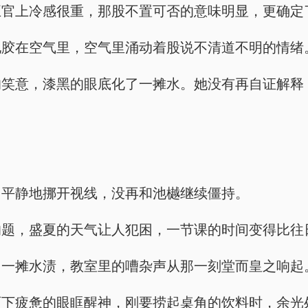
五官上冷感很重，那股不置可否的意味明显，更确定
地胶在空气里，空气里涌动着股说不清道不明的情绪
的笑意，漆黑的眼底化了一摊水。她没有再自证解释
，平静地挪开视线，没再和池樾继续僵持。
的题，盛夏的天气让人犯困，一节课的时间变得比往
出一摊水渍，教室里的嘈杂声从那一刻堂而皇之响起
两下疲惫的眼眶醒神，刚要捞起桌角的饮料时，余光