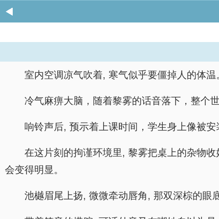
室内空调凉气吹着, 寒气似乎要僵掉人的体温
冷气麻痹大脑，随着黎雾的话音落下，整个世
响铃声后, 预示着上课时间，学生身上像被安
在这片刻的拘谨环境里, 黎雾把桌上的杂物
会变得明显。
池樾眉尾上扬, 微微牵动唇角, 那双深棕的眼