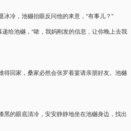
冰冷，池樾抬眼反问他的来意，“有事儿？”
幕递给池樾，“哝，我妈刚发的信息，让你晚上去我
难得回家，桑家必然会张罗着宴请亲朋好友。池樾
漆黑的眼底清冷，安安静静地坐在池樾身边，找出