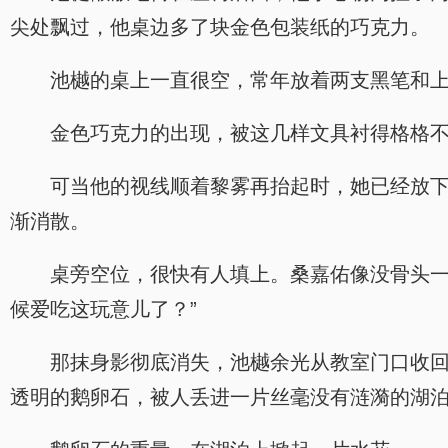
尖处飘过，他桌边多了块金色包装纸的巧克力。
池樾的桌上一直很空，常年放着两支黑笔和
金色巧克力的出现，被这几样文具衬得格格
可当他的视线顺着黎雾再抬起时，她已经放
渐消散。
桌旁空位，很快有人填上。桑嘉佑像没骨头一
候爱吃这玩意儿了？”
那抹身影彻底消失，池樾余光从教室门口收回
透明的鹅卵石，被人丢进一片丝毫没有涟漪的湖