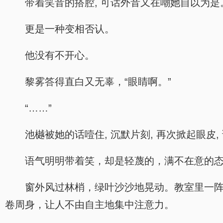
带着笑音的搭腔, 可话外音又在嘲她自以为是
更是一种变相否认。
他没有不开心。
黎雾答得直白又无辜，“眼睛啊。”
“……”
池樾被她的话噎住, 沉默片刻, 再次掀起眼皮
语气明明带着笑，却是轻蔑的，满不在意的
窗外风过林梢，绿叶沙沙地晃动。教室里一阵
卷周身，让人不由自主地集中注意力。