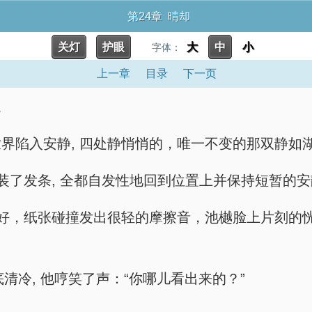
第24章 晴却
关灯
护眼
大
中
小
字体：
上一章
目录
下一页
。
界陷入安静, 四处静悄悄的，唯一不变的那双静如
装了发条, 全都自发性地回到位置上并保持短暂的
收好，纸张碰撞发出很轻的摩擦音，池樾脸上片刻的恍
底清冷, 他哼笑了声：“你哪儿看出来的？”