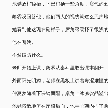
池樾眉梢轻抬，下巴稍扬一些角度，戾气的
黎雾没回答他，他们两人的视线就这么无声
她看到他这现在副样子，唇角缓缓抒了很浅
他在嘴硬。
不然破防什么。
老师开始上课，黎雾从桌斗里取出课本翻开
外面阳光明媚，老师在黑板上讲着晦涩难懂
仲夏梦随着下课铃而醒，桌角上冰凉饮品溢
池樾懒散地倚在座椅后面，他手心朝内捏了