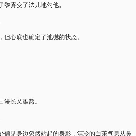
了黎雾变了法儿地勾他。
。
，但心底也确定了池樾的状态。
日漫长又难熬。
。
处偏见身边忽然站起的身影，清冷的白茶气息从鼻