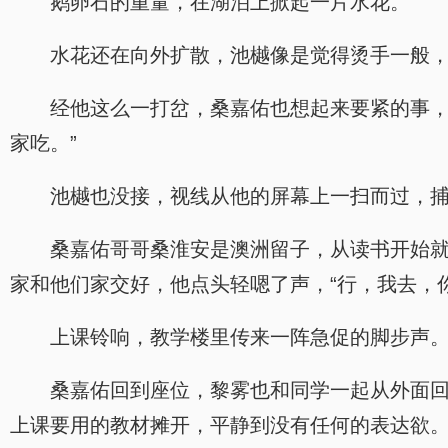
鹅卵石的重量，在湖泊上掀起一片水花。
水花还在向外扩散，池樾像是觉得烫手一般，
经他这么一打岔，桑嘉佑也想起来要紧的事，
家吃。”
池樾也没接，视线从他的屏幕上一扫而过，
桑嘉佑哥哥桑淮安是澳洲留子，从读书开始
家和他们家交好，他点头轻嗯了声，“行，我去，
上课铃响，教学楼里传来一阵急促的脚步声
桑嘉佑回到座位，黎雾也和同学一起从外面
上课要用的教材摊开，平静到没有任何的表达欲