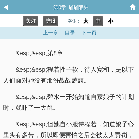
第8章 嘟嘟醋头
关灯
护眼
大
中
小
字体：
上一章
目录
下一页
&esp;&esp;第8章
&esp;&esp;程若性子软，待人宽和，是以下
人们面对她没有那份战战兢兢。
&esp;&esp;碧水一开始知道自家娘子的计划
时，就吓了一大跳。
&esp;&esp;但她自小服侍程若，知道娘子心
里头有多苦，所以即便害怕之后会被太太责罚，