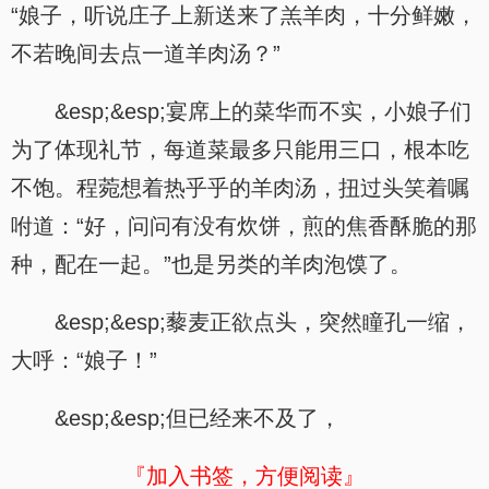
“娘子，听说庄子上新送来了羔羊肉，十分鲜嫩，
不若晚间去点一道羊肉汤？”
&esp;&esp;宴席上的菜华而不实，小娘子们
为了体现礼节，每道菜最多只能用三口，根本吃
不饱。程菀想着热乎乎的羊肉汤，扭过头笑着嘱
咐道：“好，问问有没有炊饼，煎的焦香酥脆的那
种，配在一起。”也是另类的羊肉泡馍了。
&esp;&esp;藜麦正欲点头，突然瞳孔一缩，
大呼：“娘子！”
&esp;&esp;但已经来不及了，
『加入书签，方便阅读』