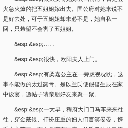
火急火燎的把五姐姐嫁出去。国公府对她来说不
是好去处，可于五姐姐却未必不是，她自私一
回，只希望不会害了五姐姐。
&esp;&esp;……
&esp;&esp;很快，欧阳夫人上门。
&esp;&esp;有柔嘉公主在一旁虎视眈眈，这
事不能做的太过露骨。是以兰氏便假借生辰在家
中设宴，递帖子请亲朋好友来聚一聚。
&esp;&esp;一大早，程府大门口马车来来往
往，穿金戴银、打扮庄重的妇人们言笑晏晏，携