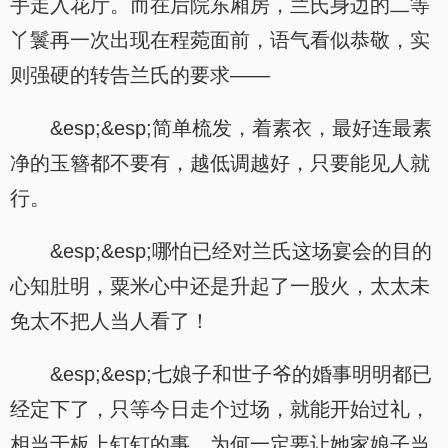
手走入花厅。而在后院东厢房，兰氏身边的二等
丫鬟再一次出现在程菀面前，语气看似恭敬，实
.
则强硬的转告兰氏的要求——
&esp;&esp;简单梳发，着素衣，最好连最素
净的玉簪都不要有，越低调越好，只要能见人就
行。
&esp;&esp;哪怕已经对兰氏这场宴会的目的
心知肚明，粟米心中还是升起了一股火，太太未
免太不把人当人看了！
&esp;&esp;七娘子和世子爷的婚事明明都已
经定下了，只等今日走个过场，就能开始过礼，
相当于板上钉钉的事，为何一定要让她家娘子当