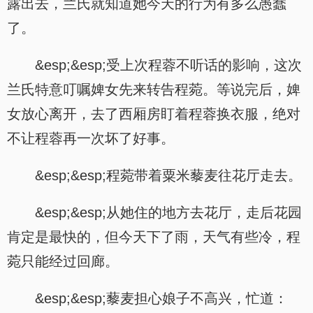
露出去，兰氏就知道她今天的行为有多么愚蠢
了。
&esp;&esp;受上次程蓉不听话的影响，这次
兰氏特意叮嘱婢女先来转告程菀。等说完后，婢
女放心离开，去了西厢房盯着程蓉换衣服，绝对
不让程蓉再一次坏了好事。
&esp;&esp;程菀带着粟米藜麦往花厅走去。
&esp;&esp;从她住的地方去花厅，走后花园
肯定是最快的，但今天下了雨，天气有些冷，程
菀只能经过回廊。
&esp;&esp;藜麦担心娘子不高兴，忙道：