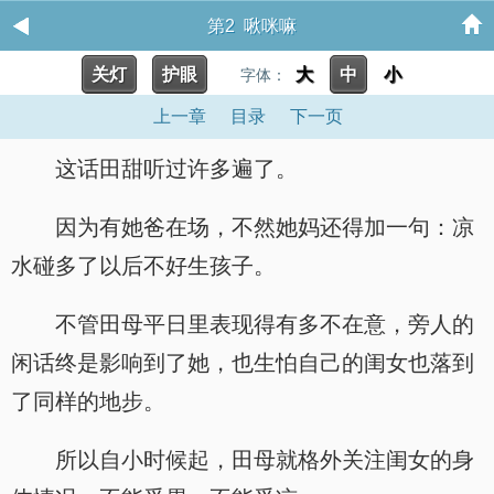
第2 啾咪嘛
关灯
护眼
大
中
小
字体：
上一章
目录
下一页
这话田甜听过许多遍了。
因为有她爸在场，不然她妈还得加一句：凉
水碰多了以后不好生孩子。
不管田母平日里表现得有多不在意，旁人的
闲话终是影响到了她，也生怕自己的闺女也落到
了同样的地步。
所以自小时候起，田母就格外关注闺女的身