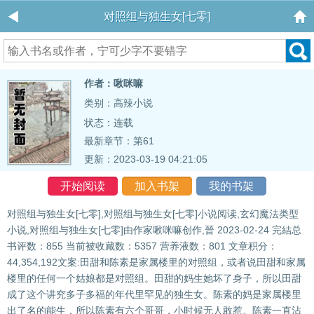
对照组与独生女[七零]
作者：啾咪嘛
类别：高辣小说
状态：连载
最新章节：
第61
更新：2023-03-19 04:21:05
开始阅读
加入书架
我的书架
对照组与独生女[七零],对照组与独生女[七零]小说阅读,玄幻魔法类型
小说,对照组与独生女[七零]由作家啾咪嘛创作,晉 2023-02-24 完結总
书评数：855 当前被收藏数：5357 营养液数：801 文章积分：
44,354,192文案:田甜和陈素是家属楼里的对照组，或者说田甜和家属
楼里的任何一个姑娘都是对照组。田甜的妈生她坏了身子，所以田甜
成了这个讲究多子多福的年代里罕见的独生女。陈素的妈是家属楼里
出了名的能生，所以陈素有六个哥哥，小时候无人敢惹。陈素一直沾